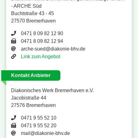
- ARCHE Süd
Buchtstraße 43 - 45
27570 Bremerhaven
Telefonnummer 0471 8 09 82 12 90
0471 8 09 82 12 90
Faxnummer 0471 8 09 82 12 94
0471 8 09 82 12 94
arche-sued@diakonie-bhv.de
Link zum Angebot
Kontakt Anbieter
Diakonisches Werk Bremerhaven e.V.
Jacobistraße 44
27576 Bremerhaven
Telefonnummer 0471 9 55 52 10
0471 9 55 52 10
Faxnummer 0471 9 55 52 20
0471 9 55 52 20
E-Mail-Adresse
mail@diakonie-bhv.de