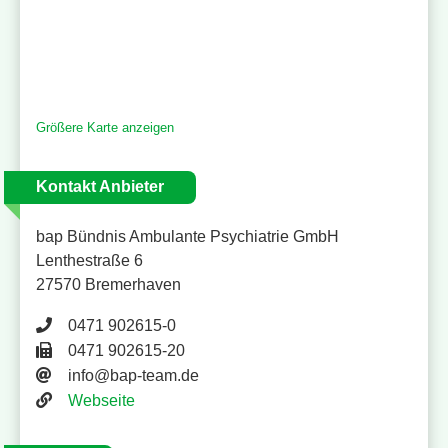
Größere Karte anzeigen
Kontakt Anbieter
bap Bündnis Ambulante Psychiatrie GmbH
Lenthestraße 6
27570 Bremerhaven
Telefonnummer 0471 902615-0
0471 902615-0
Faxnummer 0471 902615-20
0471 902615-20
E-Mail-Adresse
info@bap-team.de
Website
Webseite