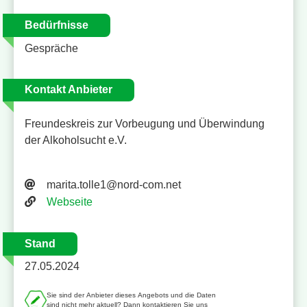
Bedürfnisse
Gespräche
Kontakt Anbieter
Freundeskreis zur Vorbeugung und Überwindung
der Alkoholsucht e.V.
E-Mail-Adresse
marita.tolle1@nord-com.net
Website
Webseite
Stand
27.05.2024
Sie sind der Anbieter dieses Angebots und die Daten
sind nicht mehr aktuell? Dann kontaktieren Sie uns