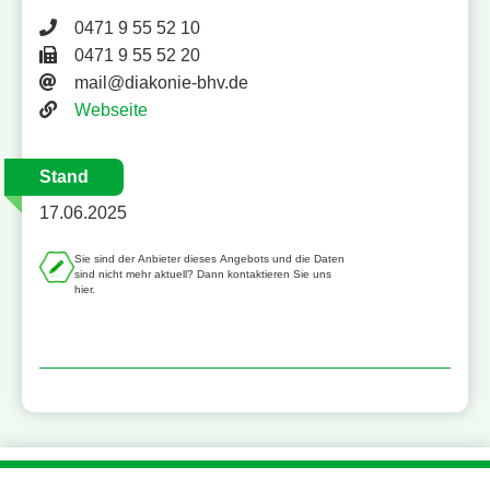
Telefonnummer 0471 9 55 52 10
0471 9 55 52 10
Faxnummer 0471 9 55 52 20
0471 9 55 52 20
E-Mail-Adresse
mail@diakonie-bhv.de
Website
Webseite
Stand
17.06.2025
Sie sind der Anbieter dieses Angebots und die Daten
sind nicht mehr aktuell? Dann kontaktieren Sie uns
hier.