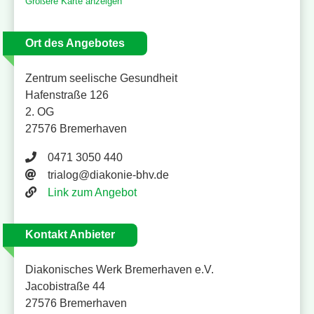
Größere Karte anzeigen
Ort des Angebotes
Zentrum seelische Gesundheit
Hafenstraße 126
2. OG
27576 Bremerhaven
Telefonnummer 0471 3050 440
0471 3050 440
trialog@diakonie-bhv.de
Link zum Angebot
Kontakt Anbieter
Diakonisches Werk Bremerhaven e.V.
Jacobistraße 44
27576 Bremerhaven